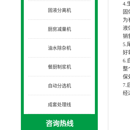
4
固液分离机
固
为
液
厨房减量机
销
5
油水除杂机
好
6
餐厨制浆机
整
保
7
自动分选机
经
成套处理线
咨询热线