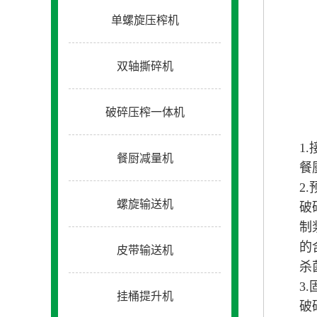
单螺旋压榨机
双轴撕碎机
破碎压榨一体机
1
餐厨减量机
餐
2
螺旋输送机
破
制
的
皮带输送机
杀
3
挂桶提升机
破