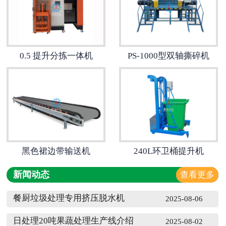
0.5 提升分拣一体机
PS-1000型双轴撕碎机
黑色裙边带输送机
240L环卫桶提升机
新闻动态
查看更多
餐厨垃圾处理专用挤压脱水机
2025-08-06
日处理20吨果蔬处理生产线介绍
2025-08-02