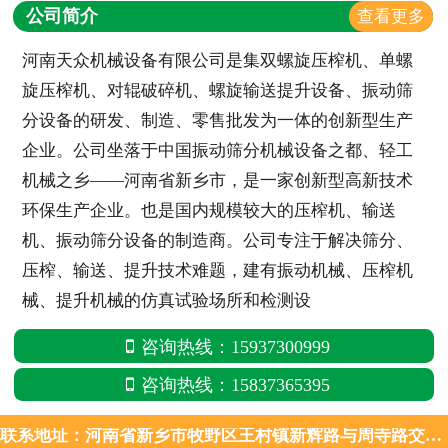
公司简介
查看更多
河南天众机械设备有限公司是集双螺旋压榨机、单螺
旋压榨机、对辊破碎机、螺旋输送提升设备、振动筛
分设备的研发、制造、零售批发为一体的创新型生产
企业。公司坐落于中国振动筛分机械设备之都、轻工
机械之乡——河南省新乡市，是一家创新型高新技术
环保生产企业。也是国内规模较大的压榨机、输送
机、振动筛分设备的制造商。公司专注于解决筛分、
压榨、输送、提升技术难题，建有振动机械、压榨机
械、提升机械的仿真试验场所和检测设
咨询热线：15937300999
咨询热线：15837365395
联系地址：河南省新乡市牧野区王村镇新辉路与周寺路交叉口向西100米路北